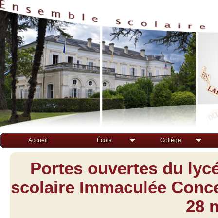
Accueil
École
Collège
Portes ouvertes du lyc
scolaire Immaculée Concep
28 