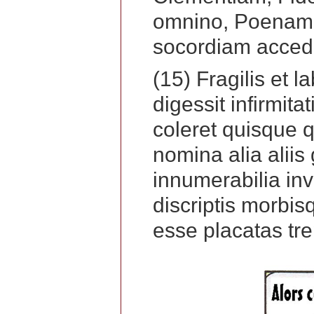
omnino, Poenam 
socordiam accedi
(15) Fragilis et l
digessit infirmit
coleret quisque 
nomina alia aliis
innumerabilia in
discriptis morbis
esse placatas tr