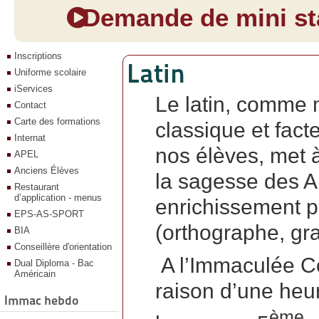
Demande de mini sta
Inscriptions
Latin
Uniforme scolaire
iServices
Le latin, comme 
Contact
Carte des formations
classique et fact
Internat
nos élèves, met à
APEL
Anciens Élèves
la sagesse des A
Restaurant
d’application - menus
enrichissement po
EPS-AS-SPORT
(orthographe, gr
BIA
Conseillère d'orientation
A l’Immaculée Co
Dual Diploma - Bac
Américain
raison d’une heu
Immac hebdo
ème