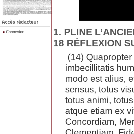
Accès rédacteur
1. PLINE L’ANCIE
Connexion
18 RÉFLEXION SU
(14) Quapropter 
imbecillitatis hu
modo est alius, e
sensus, totus vis
totus animi, tot
atque etiam ex vi
Concordiam, Me
Clementiam, Fide