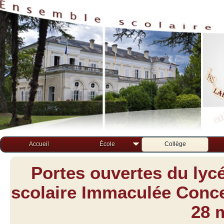
Accueil
École
Collège
Portes ouvertes du lyc
scolaire Immaculée Concep
28 