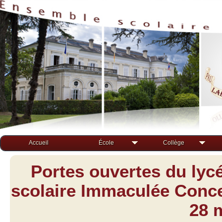
Accueil
École
Collège
Portes ouvertes du lyc
scolaire Immaculée Concep
28 