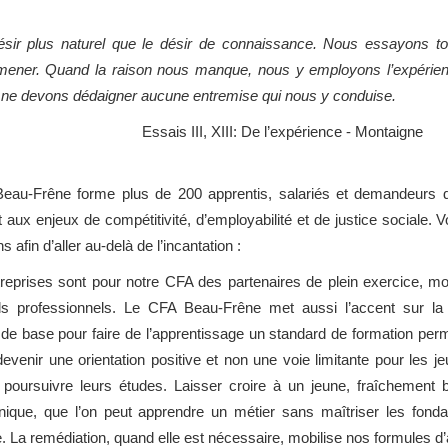
 désir plus naturel que le désir de connaissance. Nous essayons 
ener. Quand la raison nous manque, nous y employons l’expérience
ne devons dédaigner aucune entremise qui nous y conduise.
Essais III, XIII: De l’expérience - Montaigne
eau-Frêne forme plus de 200 apprentis, salariés et demandeurs 
 aux enjeux de compétitivité, d’employabilité et de justice sociale. V
s afin d’aller au-delà de l’incantation :
reprises sont pour notre CFA des partenaires de plein exercice, mot
els professionnels. Le CFA Beau-Frêne met aussi l’accent sur la 
 de base pour faire de l’apprentissage un standard de formation perm
devenir une orientation positive et non une voie limitante pour les je
 poursuivre leurs études. Laisser croire à un jeune, fraîchement
nique, que l’on peut apprendre un métier sans maîtriser les fond
. La remédiation, quand elle est nécessaire, mobilise nos formules d’