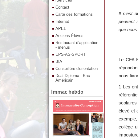
iServices
Contact
Il n’est
Carte des formations
peuvent m
Internat
APEL
que nous 
Anciens Élèves
Restaurant d’application
- menus
EPS-AS-SPORT
Le CFA B
BIA
répondant
Conseillère d'orientation
nous fixon
Dual Diploma - Bac
Américain
1 Les ent
Immac hebdo
référenti
scolaires
élevé et 
exemple,
collège u
imposture