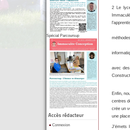
2 Le lyc
Immaculé
l’apprent
- par l’
Spécial Parcoursup
méthodes t
- par l
informatiq
- par se
avec des
Construct
Enfin, no
centres de
crée un v
Accès rédacteur
une place
Connexion
J’émets 