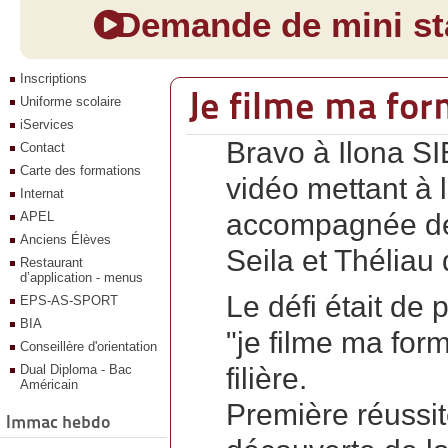
Demande de mini sta
Inscriptions
Je filme ma fo
Uniforme scolaire
iServices
Bravo à Ilona S
Contact
Carte des formations
vidéo mettant à 
Internat
accompagnée de
APEL
Anciens Élèves
Seila et Théliau
Restaurant
d’application - menus
Le défi était de 
EPS-AS-SPORT
BIA
https://www.youtube.com/watch?
"je filme ma form
v=7rOFsyAsXwc
Conseillère d'orientation
Dual Diploma - Bac
filière.
Américain
Première réussite
Immac hebdo