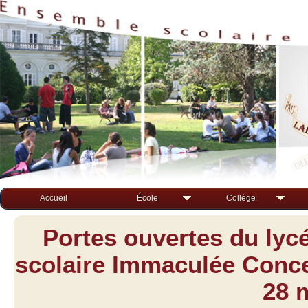
Accueil
École
Collège
Portes ouvertes du lyc
scolaire Immaculée Concep
28 