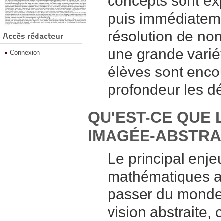
concepts sont ex
puis immédiateme
résolution de no
Accès rédacteur
une grande variét
Connexion
élèves sont enc
profondeur les 
QU'EST-CE QUE 
IMAGÉE-ABSTRAI
Le principal enj
mathématiques au
passer du monde c
vision abstraite,