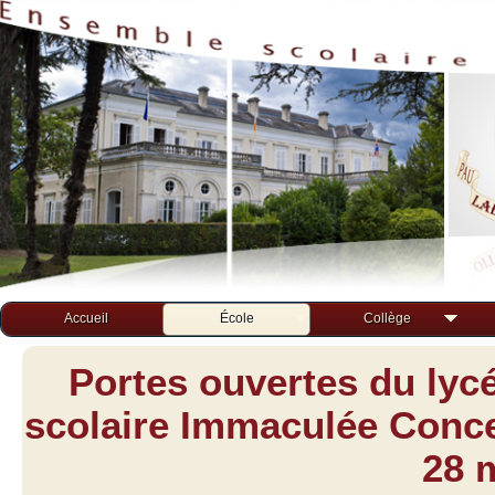
Accueil
École
Collège
Portes ouvertes du lyc
scolaire Immaculée Concep
28 