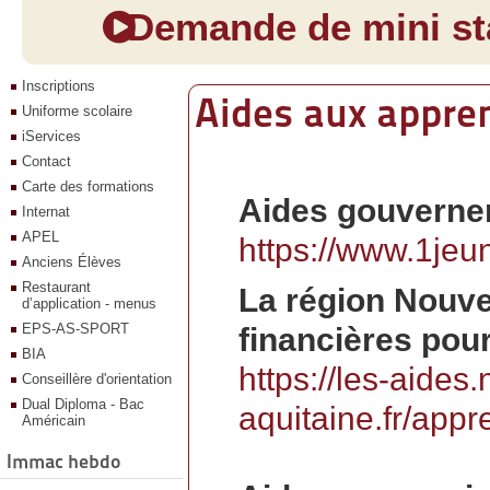
Demande de mini sta
Inscriptions
Aides aux appren
Uniforme scolaire
iServices
Contact
Carte des formations
Aides gouverne
Internat
APEL
https://www.1jeu
Anciens Élèves
Restaurant
La région Nouve
d’application - menus
EPS-AS-SPORT
financières pour
BIA
https://les-aides.
Conseillère d'orientation
Dual Diploma - Bac
aquitaine.fr/appr
Américain
Immac hebdo