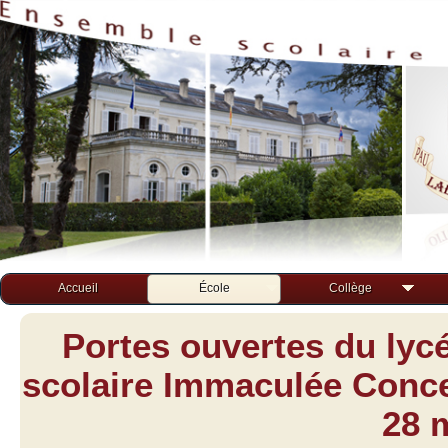
Accueil
École
Collège
Portes ouvertes du lyc
scolaire Immaculée Concep
28 