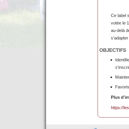
Ce label 
votée le 1
au-delà d
s’adapter
OBJECTIFS
Identif
s’inscr
Mainten
Favori
Plus d’in
https://l