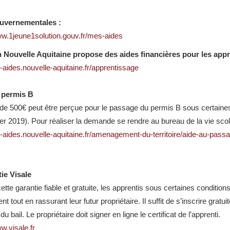
uvernementales :
ww.1jeune1solution.gouv.fr/mes-aides
n Nouvelle Aquitaine propose des aides financières pour les appr
s-aides.nouvelle-aquitaine.fr/apprentissage
 permis B
de 500€ peut être perçue pour le passage du permis B sous certaines
ier 2019). Pour réaliser la demande se rendre au bureau de la vie sco
es-aides.nouvelle-aquitaine.fr/amenagement-du-territoire/aide-au-pas
ie Visale
tte garantie fiable et gratuite, les apprentis sous certaines condition
t tout en rassurant leur futur propriétaire. Il suffit de s’inscrire gratu
du bail. Le propriétaire doit signer en ligne le certificat de l’apprenti.
w.visale.fr