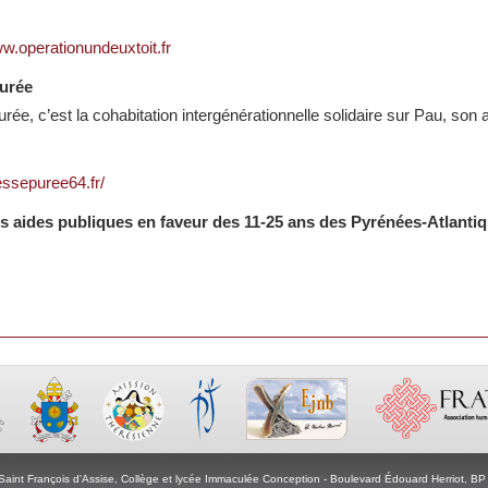
ww.operationundeuxtoit.fr
urée
rée, c’est la cohabitation intergénérationnelle solidaire sur Pau, son 
ressepuree64.fr/
s aides publiques en faveur des 11-25 ans des Pyrénées-Atlanti
Saint François d'Assise, Collège et lycée Immaculée Conception - Boulevard Édouard Herriot, 