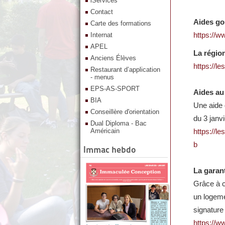
iServices
Contact
Aides go
Carte des formations
https://w
Internat
APEL
La régio
Anciens Élèves
https://le
Restaurant d’application
- menus
EPS-AS-SPORT
Aides au
BIA
Une aide 
Conseillère d'orientation
du 3 janv
Dual Diploma - Bac
Américain
https://l
b
Immac hebdo
La garant
Grâce à ce
un logemen
signature 
https://ww