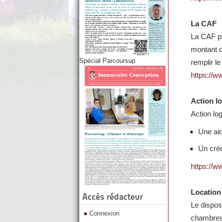
La CAF
La CAF pe
montant de
Spécial Parcoursup
remplir l
https://ww
Action l
Action lo
Une ai
Un créd
https://w
Location 
Accès rédacteur
Le disposi
Connexion
chambres 