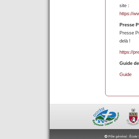
site :
https://w
Presse P
Presse Pu
delà !
https://p
Guide de
Guide
Pôle général : École 