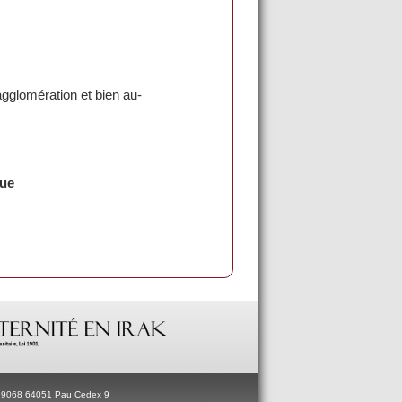
agglomération et bien au-
que
BP 9068 64051 Pau Cedex 9