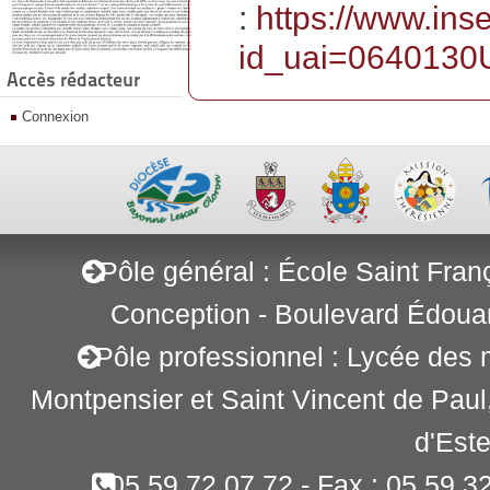
:
https://www.ins
id_uai=0640130
Accès rédacteur
Connexion
Pôle général : École Saint Fran
Conception - Boulevard Édoua
Pôle professionnel : Lycée des 
Montpensier et Saint Vincent de Pau
d'Este
05 59 72 07 72 - Fax : 05 59 3