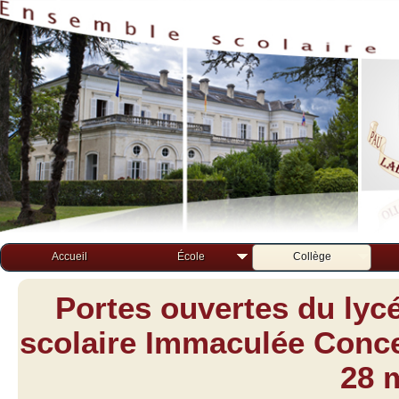
Accueil
École
Collège
Portes ouvertes du lyc
scolaire Immaculée Concep
28 