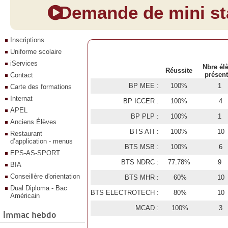
Demande de mini sta
Inscriptions
Uniforme scolaire
iServices
Nbre él
Réussite
présen
Contact
BP MEE :
100%
1
Carte des formations
Internat
BP ICCER :
100%
4
APEL
BP PLP :
100%
1
Anciens Élèves
BTS ATI :
100%
10
Restaurant
d’application - menus
BTS MSB :
100%
6
EPS-AS-SPORT
BTS NDRC :
77.78%
9
BIA
Conseillère d'orientation
BTS MHR :
60%
10
Dual Diploma - Bac
BTS ELECTROTECH :
80%
10
Américain
MCAD :
100%
3
Immac hebdo