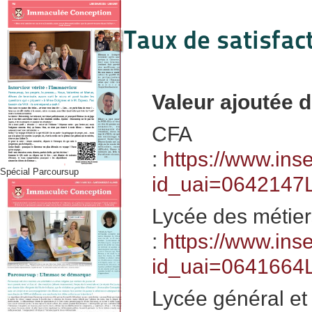
Taux de satisfact
Valeur ajoutée d
CFA
:
https://www.ins
Spécial Parcoursup
id_uai=0642147
Lycée des métier
:
https://www.ins
id_uai=0641664
Lycée général et