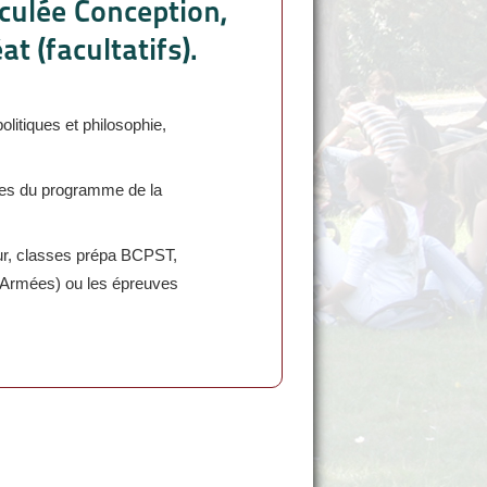
culée Conception,
t (facultatifs).
itiques et philosophie,
tes du programme de la
ur, classes prépa BCPST,
s Armées) ou les épreuves