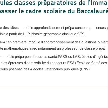
les classes préparatoires de l’Imma
asser le cadre scolaire du Baccalauréa
re des idées
: module approfondissement prépa concours, sciences pol
ble à partir de HLP, histoire-géographie ainsi que SES.
lem
: en première, module d'approfondissement des questions ouver
lité mathématiques avec notamment un professeur de classe prépa
p
: module prépa pour le cursus santé PASS ou LAS, écoles d'ingénie
r les épreuves d'admissibilité du concours ESA (Ecole de Santé de
ours post-bac des 4 écoles vétérinaires publiques (ENV)