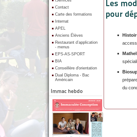
iServices
Les modu
Contact
pour dép
Carte des formations
Internat
APEL
Histoi
Anciens Élèves
Restaurant d’application
accessi
- menus
Mathe
EPS-AS-SPORT
BIA
spécia
Conseillère d'orientation
Biosu
Dual Diploma - Bac
prépare
Américain
du conc
Immac hebdo