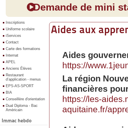
Demande de mini sta
Inscriptions
Aides aux appren
Uniforme scolaire
iServices
Contact
Carte des formations
Aides gouverne
Internat
APEL
https://www.1jeu
Anciens Élèves
Restaurant
La région Nouve
d’application - menus
EPS-AS-SPORT
financières pour
BIA
https://les-aides.
Conseillère d'orientation
Dual Diploma - Bac
aquitaine.fr/appr
Américain
Immac hebdo