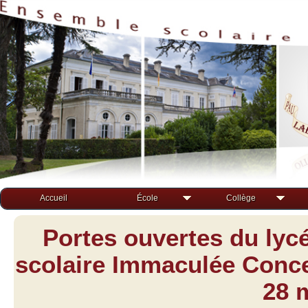
Accueil
École
Collège
Portes ouvertes du lyc
scolaire Immaculée Concep
28 