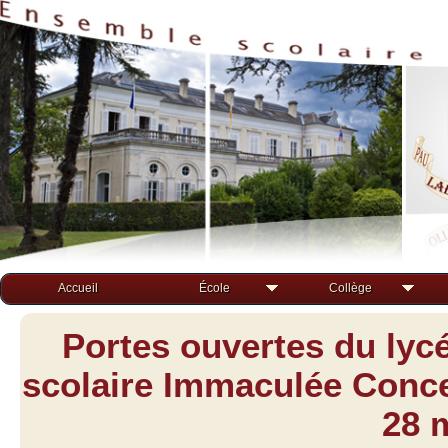
Accueil
École
Collège
Portes ouvertes du lyc
scolaire Immaculée Concep
28 