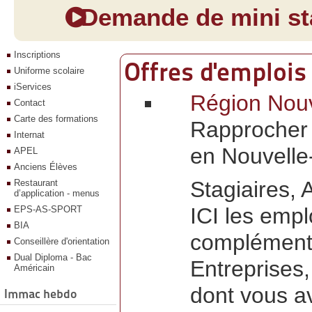
Demande de mini sta
Inscriptions
Offres d'emplois
Uniforme scolaire
iServices
Région Nouve
Contact
Carte des formations
Rapprocher 
Internat
en Nouvelle
APEL
Anciens Élèves
Stagiaires, 
Restaurant
d’application - menus
ICI les empl
EPS-AS-SPORT
BIA
complémenta
Conseillère d'orientation
Dual Diploma - Bac
Entreprises
Américain
dont vous a
Immac hebdo