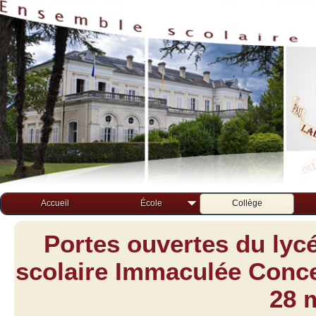
Accueil
École
Collège
Portes ouvertes du lyc
scolaire Immaculée Concep
28 