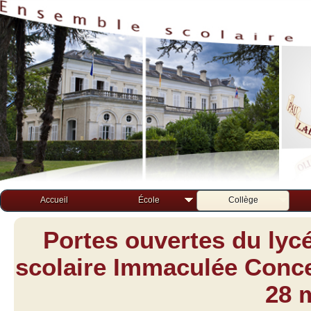
Accueil
École
Collège
Portes ouvertes du lyc
scolaire Immaculée Concep
28 