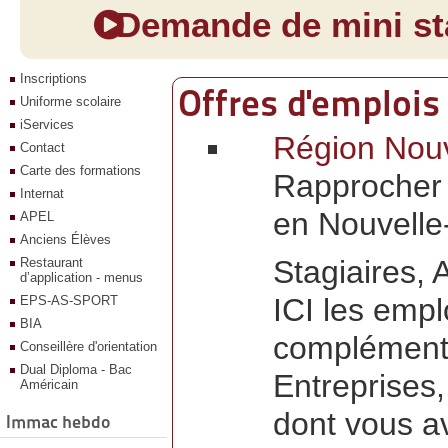
Demande de mini sta
Inscriptions
Offres d'emplois
Uniforme scolaire
iServices
Région Nouve
Contact
Carte des formations
Rapprocher 
Internat
en Nouvelle
APEL
Anciens Élèves
Stagiaires, 
Restaurant
d’application - menus
ICI les empl
EPS-AS-SPORT
BIA
complémenta
Conseillère d'orientation
Dual Diploma - Bac
Entreprises
Américain
dont vous a
Immac hebdo