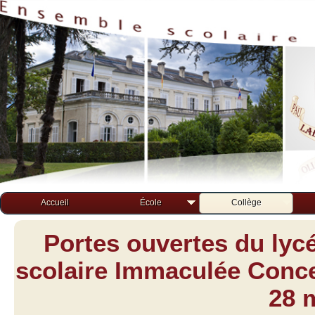
Accueil
École
Collège
Portes ouvertes du lyc
scolaire Immaculée Concep
28 