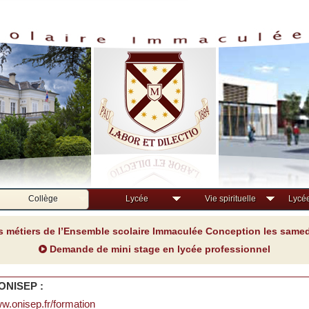
Collège
Lycée
Vie spirituelle
Lycée
s métiers de l’Ensemble scolaire Immaculée Conception les samedi
Demande de mini stage en lycée professionnel
l'ONISEP :
ww.onisep.fr/formation