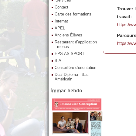
iServices
Contact
Trouver 
Carte des formations
travail :
Internat
https://w
APEL
Anciens Élèves
Parcours
Restaurant d’application
https://w
- menus
EPS-AS-SPORT
BIA
Conseillère d'orientation
Dual Diploma - Bac
Américain
Immac hebdo