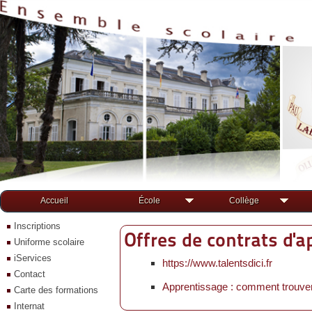
Accueil
École
Collège
Inscriptions
Offres de contrats d'
Uniforme scolaire
iServices
https://www.talentsdici.fr
Contact
Apprentissage : comment trouver
Carte des formations
Internat