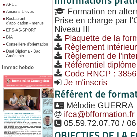
Informations prat
APEL
Formation en alter
Anciens Élèves
Prise en charge par l’
Restaurant
d’application - menus
Niveau III
EPS-AS-SPORT
Plaquette de la for
BIA
Conseillère d'orientation
Règlement intérieur
Dual Diploma - Bac
Règlement de l'inte
Américain
Référentiel diplôme
Immac hebdo
Code RNCP : 3856
Je m'inscris
Référent de forma
Mélodie GUERRA
ifca@bfformation.fr
05.59.72.07.70 / 06
OBJECTIFS DE LA