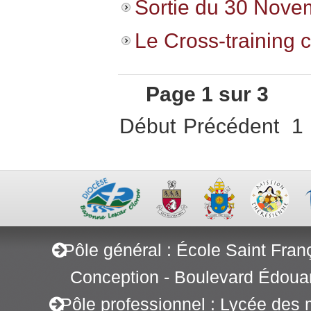
Sortie du 30 Nove
Le Cross-training c
Page 1 sur 3
Début
Précédent
1
Pôle général : École Saint Fran
Conception - Boulevard Édoua
Pôle professionnel : Lycée des 