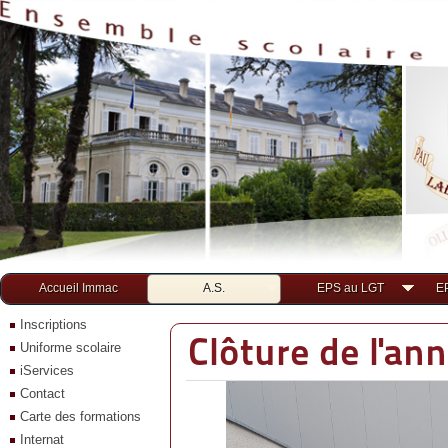
Accueil Immac
A.S.
EPS au LGT
E
Inscriptions
Clôture de l'an
Uniforme scolaire
iServices
Contact
Carte des formations
Internat